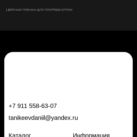
tanikeevdaniil@yandex.ru
Цветные пленки для плоттера оптом
Каталог
Информация
Новинки
Контакты
Распродажа
Доставка
Тренды
Оплата
Плёнки
Аксессуары
Плоттеры и
инструменты
Остальное
Покупателям
Мы с соц сетях
Самая актуальная информация в
Бренды
нашем Telegram и YouTube
Частые вопросы
Гарантия и обмен