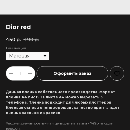
Dior red
450
р.
490
р.
Ламинация
Оформить заказ
Данная пленка собственного производства, формат
пленка А4 лист. На листе А4 можно вырезать 3
телефона. Плёнка подходит для любых плоттеров.
Клеевая основа очень хорошая , качество принта идет
очень красочно и красиво.
Рекомендуемая розничная цена для магазина - 749р на один
+7 911 558-63-07
телефон .