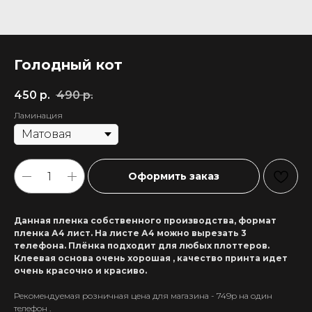
Голодный кот
450
р.
490
р.
Ламинация
Оформить заказ
Данная пленка собственного производства, формат
пленка А4 лист. На листе А4 можно вырезать 3
телефона. Плёнка подходит для любых плоттеров.
Клеевая основа очень хорошая , качество принта идет
очень красочно и красиво.
Рекомендуемая розничная цена для магазина - 749р на один
+7 911 558-63-07
телефон .