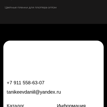
tanikeevdaniil@yandex.ru
Цветные пленки для плоттера оптом
Каталог
Информация
Новинки
Контакты
Распродажа
Доставка
Тренды
Оплата
Плёнки
Аксессуары
Плоттеры и
инструменты
Остальное
Покупателям
Мы с соц сетях
Самая актуальная информация в
Бренды
нашем Telegram и YouTube
Частые вопросы
Гарантия и обмен