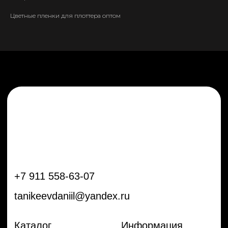
tanikeevdaniil@yandex.ru
Цветные пленки для плоттера оптом
Каталог
Информация
Новинки
Контакты
Распродажа
Доставка
Тренды
Оплата
Плёнки
Аксессуары
Плоттеры и
инструменты
Остальное
Покупателям
Мы с соц сетях
Самая актуальная информация в
Бренды
нашем Telegram и YouTube
Частые вопросы
Гарантия и обмен