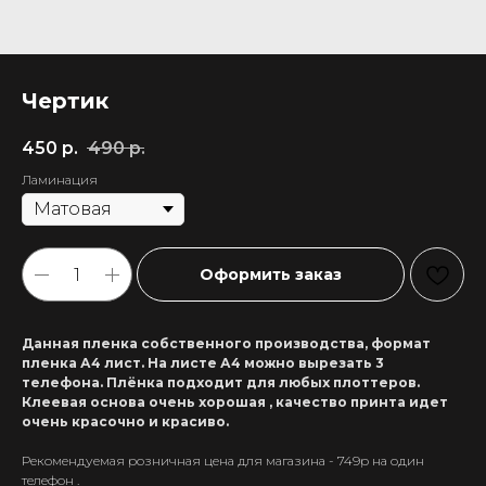
Чертик
450
р.
490
р.
Ламинация
Оформить заказ
Данная пленка собственного производства, формат
пленка А4 лист. На листе А4 можно вырезать 3
телефона. Плёнка подходит для любых плоттеров.
Клеевая основа очень хорошая , качество принта идет
очень красочно и красиво.
Рекомендуемая розничная цена для магазина - 749р на один
+7 911 558-63-07
телефон .