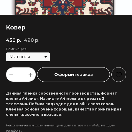
Ковер
450
р.
490
р.
Ламинация
Оформить заказ
Данная пленка собственного производства, формат
пленка А4 лист. На листе А4 можно вырезать 3
телефона. Плёнка подходит для любых плоттеров.
Клеевая основа очень хорошая , качество принта идет
очень красочно и красиво.
Рекомендуемая розничная цена для магазина - 749р на один
+7 911 558-63-07
телефон .