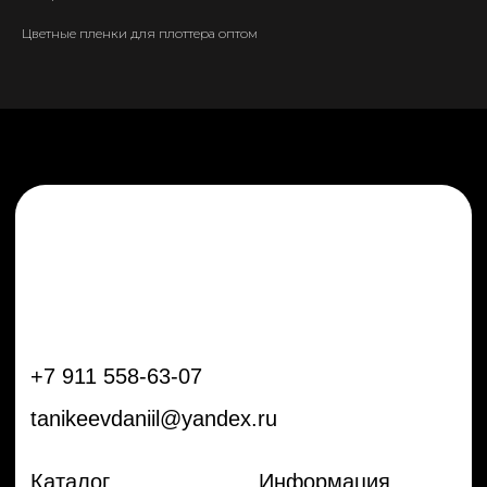
tanikeevdaniil@yandex.ru
Цветные пленки для плоттера оптом
Каталог
Информация
Новинки
Контакты
Распродажа
Доставка
Тренды
Оплата
Плёнки
Аксессуары
Плоттеры и
инструменты
Остальное
Покупателям
Мы с соц сетях
Самая актуальная информация в
Бренды
нашем Telegram и YouTube
Частые вопросы
Гарантия и обмен