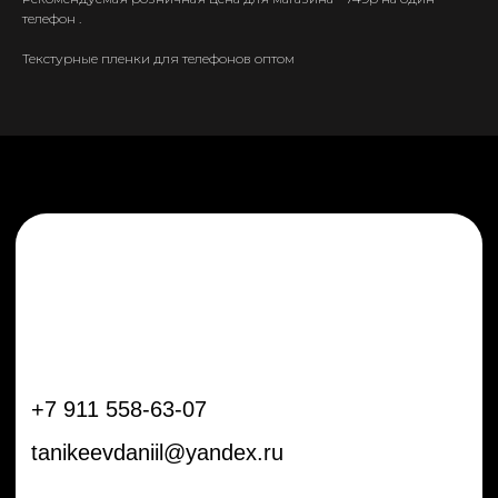
+7 911 558-63-07
телефон .
tanikeevdaniil@yandex.ru
Текстурные пленки для телефонов оптом
Каталог
Информация
Новинки
Контакты
Распродажа
Доставка
Тренды
Оплата
Плёнки
Аксессуары
Плоттеры и
инструменты
Остальное
Покупателям
Мы с соц сетях
Самая актуальная информация в
Бренды
нашем Telegram и YouTube
Частые вопросы
Гарантия и обмен