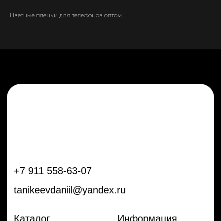
tanikeevdaniil@yandex.ru
Цветные пленки для телефонов оптом
Каталог
Информация
Новинки
Контакты
Распродажа
Доставка
Тренды
Оплата
Плёнки
Аксессуары
Плоттеры и
инструменты
Остальное
Покупателям
Мы с соц сетях
Самая актуальная информация в
Бренды
нашем Telegram и YouTube
Частые вопросы
Гарантия и обмен