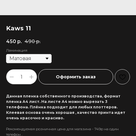
Kaws 11
450
р.
490
р.
Ламинация
Оформить заказ
Данная пленка собственного производства, формат
пленка А4 лист. На листе А4 можно вырезать 3
телефона. Плёнка подходит для любых плоттеров.
Клеевая основа очень хорошая , качество принта идет
очень красочно и красиво.
Рекомендуемая розничная цена для магазина - 749р на один
+7 911 558-63-07
телефон .