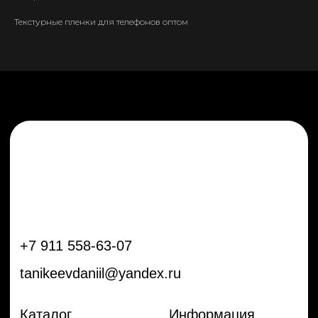
tanikeevdaniil@yandex.ru
Текстурные пленки для телефонов оптом
Каталог
Информация
Новинки
Контакты
Распродажа
Доставка
Тренды
Оплата
Плёнки
Аксессуары
Плоттеры и
инструменты
Остальное
Покупателям
Мы с соц сетях
Самая актуальная информация в
Бренды
нашем Telegram и YouTube
Частые вопросы
Гарантия и обмен