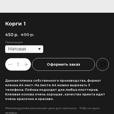
Корги 1
450
р.
490
р.
Ламинация
Оформить заказ
Данная пленка собственного производства, формат
пленка А4 лист. На листе А4 можно вырезать 3
телефона. Плёнка подходит для любых плоттеров.
Клеевая основа очень хорошая , качество принта идет
очень красочно и красиво.
Рекомендуемая розничная цена для магазина - 749р на один
+7 911 558-63-07
телефон .