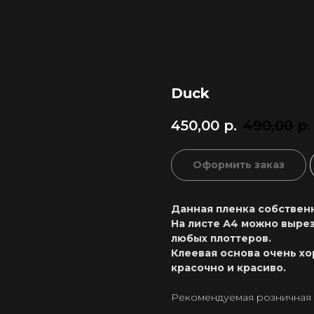
Duck
450,00
р.
490,00
р.
Оформить заказ
Данная пленка собственн
На листе А4 можно вырез
любых плоттеров.
Клеевая основа очень хо
красочно и красиво.
Рекомендуемая розничная ц