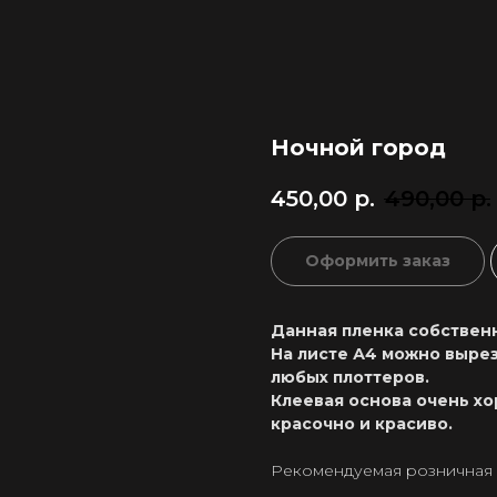
Ночной город
450,00
р.
490,00
р.
Оформить заказ
Данная пленка собственн
На листе А4 можно вырез
любых плоттеров.
Клеевая основа очень хо
красочно и красиво.
Рекомендуемая розничная ц