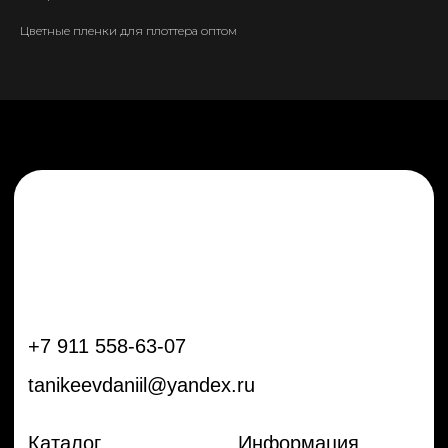
tanikeevdaniil@yandex.ru
Цветные пленки для плоттера оптом
Каталог
Информация
Новинки
Контакты
Распродажа
Доставка
Тренды
Оплата
Плёнки
Аксессуары
Плоттеры и
инструменты
Остальное
Покупателям
Мы с соц сетях
Самая актуальная информация в
Бренды
нашем Telegram и YouTube
Частые вопросы
Гарантия и обмен