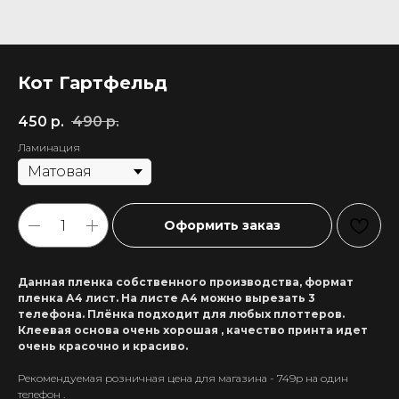
Кот Гартфельд
450
р.
490
р.
Ламинация
Оформить заказ
Данная пленка собственного производства, формат
пленка А4 лист. На листе А4 можно вырезать 3
телефона. Плёнка подходит для любых плоттеров.
Клеевая основа очень хорошая , качество принта идет
очень красочно и красиво.
Рекомендуемая розничная цена для магазина - 749р на один
+7 911 558-63-07
телефон .