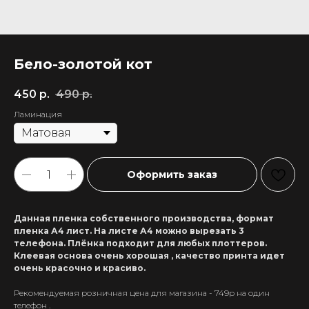
Бело-золотой кот
450
р.
490
р.
Ламинация
Оформить заказ
Данная пленка собственного производства, формат
пленка А4 лист. На листе А4 можно вырезать 3
телефона. Плёнка подходит для любых плоттеров.
Клеевая основа очень хорошая , качество принта идет
очень красочно и красиво.
Рекомендуемая розничная цена для магазина - 749р на один
+7 911 558-63-07
телефон .