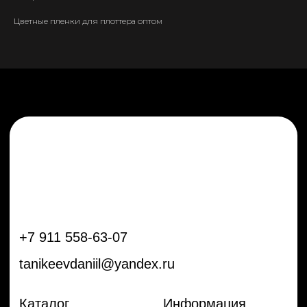
tanikeevdaniil@yandex.ru
Цветные пленки для плоттера оптом
Каталог
Информация
Новинки
Контакты
Распродажа
Доставка
Тренды
Оплата
Плёнки
Аксессуары
Плоттеры и
инструменты
Остальное
Покупателям
Мы с соц сетях
Самая актуальная информация в
Бренды
нашем Telegram и YouTube
Частые вопросы
Гарантия и обмен