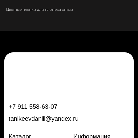
tanikeevdaniil@yandex.ru
Цветные пленки для плоттера оптом
Каталог
Информация
Новинки
Контакты
Распродажа
Доставка
Тренды
Оплата
Плёнки
Аксессуары
Плоттеры и
инструменты
Остальное
Покупателям
Мы с соц сетях
Самая актуальная информация в
Бренды
нашем Telegram и YouTube
Частые вопросы
Гарантия и обмен