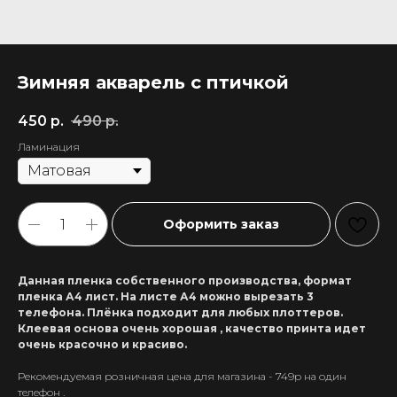
Зимняя акварель с птичкой
450
р.
490
р.
Ламинация
Оформить заказ
Данная пленка собственного производства, формат
пленка А4 лист. На листе А4 можно вырезать 3
телефона. Плёнка подходит для любых плоттеров.
Клеевая основа очень хорошая , качество принта идет
очень красочно и красиво.
Рекомендуемая розничная цена для магазина - 749р на один
+7 911 558-63-07
телефон .