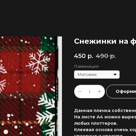
Снежинки на ф
450
р.
490
р.
Ламинация
Оформит
Данная пленка собственн
На листе А4 можно вырез
любых плоттеров.
Клеевая основа очень хо