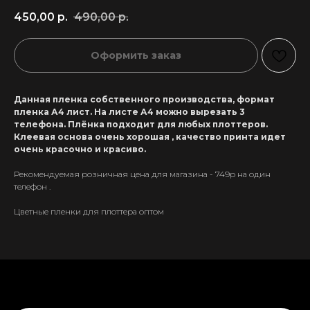
450,00
р.
490,00
р.
Оформить заказ
Данная пленка собственного производства, формат
пленка А4 лист. На листе А4 можно вырезать 3
телефона. Плёнка подходит для любых плоттеров.
Клеевая основа очень хорошая , качество принта идет
очень красочно и красиво.
Рекомендуемая розничная цена для магазина - 749р на один
телефон .
Цветные пленки для плоттера оптом
+7 911 558-63-07
tanikeevdaniil@yandex.ru
Каталог
Информация
Новинки
Контакты