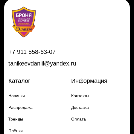
Распродажа
Доставка
Тренды
Оплата
Плёнки
Аксессуары
Плоттеры и
инструменты
Остальное
Покупателям
Мы с соц сетях
Самая актуальная информация в
Бренды
нашем Telegram и YouTube
Частые вопросы
Гарантия и обмен
Добавь в заказ продукцию
Политика конфиденцильности
Remax
Diadem, 2024
по самым выгодным ценам
Перейти