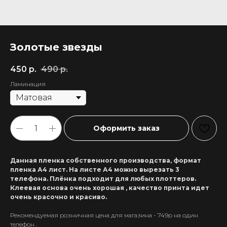
Золотые звезды
450
р.
490
р.
Ламинация
Оформить заказ
Данная пленка собственного производства, формат
пленка А4 лист. На листе А4 можно вырезать 3
телефона. Плёнка подходит для любых плоттеров.
Клеевая основа очень хорошая , качество принта идет
очень красочно и красиво.
Рекомендуемая розничная цена для магазина - 749р на один
+7 911 558-63-07
телефон .