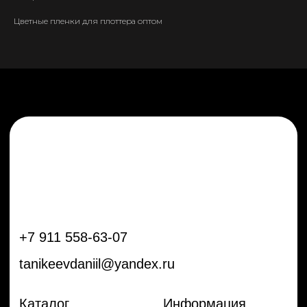
tanikeevdaniil@yandex.ru
Цветные пленки для плоттера оптом
Каталог
Информация
Новинки
Контакты
Распродажа
Доставка
Тренды
Оплата
Плёнки
Аксессуары
Плоттеры и
инструменты
Остальное
Покупателям
Мы с соц сетях
Самая актуальная информация в
Бренды
нашем Telegram и YouTube
Частые вопросы
Гарантия и обмен