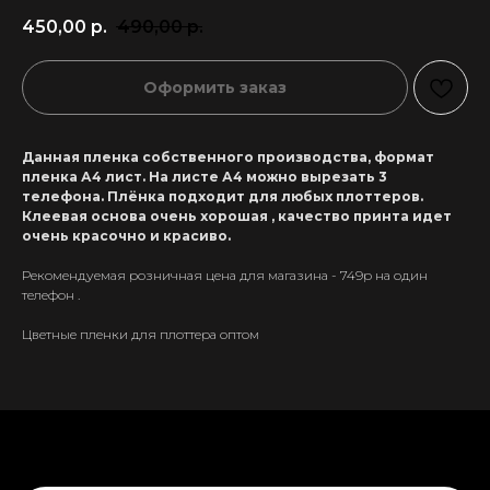
450,00
р.
490,00
р.
Оформить заказ
Данная пленка собственного производства, формат
пленка А4 лист. На листе А4 можно вырезать 3
телефона. Плёнка подходит для любых плоттеров.
Клеевая основа очень хорошая , качество принта идет
очень красочно и красиво.
Рекомендуемая розничная цена для магазина - 749р на один
телефон .
Цветные пленки для плоттера оптом
+7 911 558-63-07
tanikeevdaniil@yandex.ru
Каталог
Информация
Новинки
Контакты