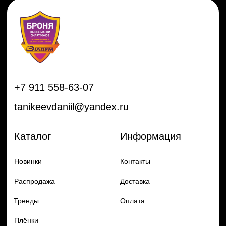
Распродажа
Доставка
Тренды
Оплата
Плёнки
Аксессуары
Плоттеры и
инструменты
Остальное
Покупателям
Мы с соц сетях
Самая актуальная информация в
Бренды
нашем Telegram и YouTube
Частые вопросы
Гарантия и обмен
Добавь в заказ продукцию
Политика конфиденцильности
Remax
Diadem, 2024
по самым выгодным ценам
Перейти