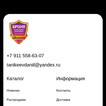
Новинки
Контакты
Распродажа
Доставка
Тренды
Оплата
Плёнки
Аксессуары
Плоттеры и
инструменты
Остальное
Покупателям
Мы с соц сетях
Самая актуальная информация в
Бренды
нашем Telegram и YouTube
Частые вопросы
Гарантия и обмен
Добавь в заказ продукцию
Политика конфиденцильности
Remax
Diadem, 2024
по самым выгодным ценам