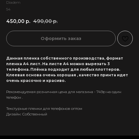
Diadem
54
450,00
р.
490,00
р.
Оформить заказ
Данная пленка собственного производства, формат
пленка А4 лист. На листе А4 можно вырезать 3
телефона. Плёнка подходит для любых плоттеров.
Клеевая основа очень хорошая , качество принта идет
очень красочно и красиво.
Рекомендуемая розничная цена для магазина - 749р на один
телефон .
Текстурные пленки для телефонов оптом
+7 911 558-63-07
Дизайн: Собственный
tanikeevdaniil@yandex.ru
Каталог
Информация