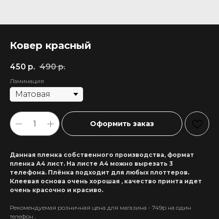
Ковер красный
450
р.
490
р.
Ламинация
Оформить заказ
Данная пленка собственного производства, формат
пленка А4 лист. На листе А4 можно вырезать 3
телефона. Плёнка подходит для любых плоттеров.
Клеевая основа очень хорошая , качество принта идет
очень красочно и красиво.
Рекомендуемая розничная цена для магазина - 749р на один
+7 911 558-63-07
телефон .