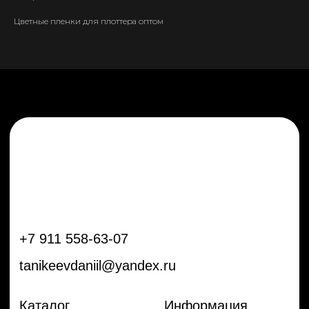
tanikeevdaniil@yandex.ru
Цветные пленки для плоттера оптом
Каталог
Информация
Новинки
Контакты
Распродажа
Доставка
Тренды
Оплата
Плёнки
Аксессуары
Плоттеры и
инструменты
Остальное
Покупателям
Мы с соц сетях
Самая актуальная информация в
Бренды
нашем Telegram и YouTube
Частые вопросы
Гарантия и обмен