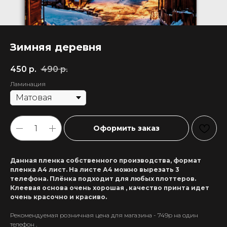
Зимняя деревня
450
р.
490
р.
Ламинация
Оформить заказ
Данная пленка собственного производства, формат
пленка А4 лист. На листе А4 можно вырезать 3
телефона. Плёнка подходит для любых плоттеров.
Клеевая основа очень хорошая , качество принта идет
очень красочно и красиво.
Рекомендуемая розничная цена для магазина - 749р на один
+7 911 558-63-07
телефон .