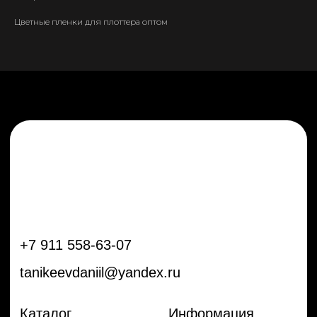
tanikeevdaniil@yandex.ru
Цветные пленки для плоттера оптом
Каталог
Информация
Новинки
Контакты
Распродажа
Доставка
Тренды
Оплата
Плёнки
Аксессуары
Плоттеры и
инструменты
Остальное
Покупателям
Мы с соц сетях
Самая актуальная информация в
Бренды
нашем Telegram и YouTube
Частые вопросы
Гарантия и обмен