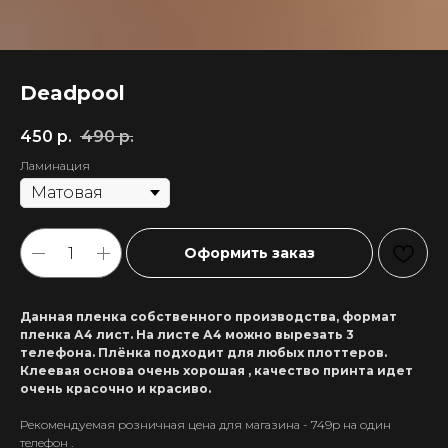
Deadpool
450
р.
490
р.
Ламинация
Оформить заказ
Данная пленка собственного производства, формат
пленка А4 лист. На листе А4 можно вырезать 3
телефона. Плёнка подходит для любых плоттеров.
Клеевая основа очень хорошая , качество принта идет
очень красочно и красиво.
Рекомендуемая розничная цена для магазина - 749р на один
+7 911 558-63-07
телефон .