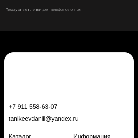
tanikeevdaniil@yandex.ru
Текстурные пленки для телефонов оптом
Каталог
Информация
Новинки
Контакты
Распродажа
Доставка
Тренды
Оплата
Плёнки
Аксессуары
Плоттеры и
инструменты
Остальное
Покупателям
Мы с соц сетях
Самая актуальная информация в
Бренды
нашем Telegram и YouTube
Частые вопросы
Гарантия и обмен