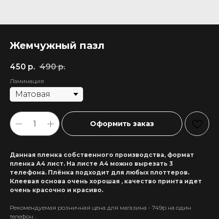
Жемчужный пазл
450
р.
490
р.
Ламинация
Оформить заказ
Данная пленка собственного производства, формат
пленка А4 лист. На листе А4 можно вырезать 3
телефона. Плёнка подходит для любых плоттеров.
Клеевая основа очень хорошая , качество принта идет
очень красочно и красиво.
Рекомендуемая розничная цена для магазина - 749р на один
+7 911 558-63-07
телефон .