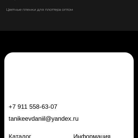
tanikeevdaniil@yandex.ru
Цветные пленки для плоттера оптом
Каталог
Информация
Новинки
Контакты
Распродажа
Доставка
Тренды
Оплата
Плёнки
Аксессуары
Плоттеры и
инструменты
Остальное
Покупателям
Мы с соц сетях
Самая актуальная информация в
Бренды
нашем Telegram и YouTube
Частые вопросы
Гарантия и обмен