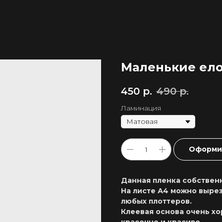
Маленькие ел
450
р.
490
р.
Ламинация
Оформит
Данная пленка собственн
На листе А4 можно вырез
любых плоттеров.
Клеевая основа очень хо