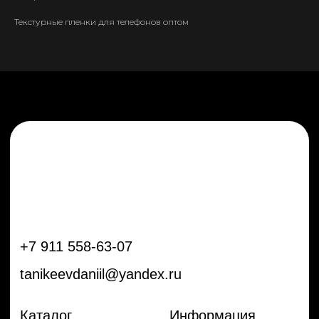
tanikeevdaniil@yandex.ru
Текстурные пленки для телефонов оптом
Каталог
Информация
Новинки
Контакты
Распродажа
Доставка
Тренды
Оплата
Плёнки
Аксессуары
Плоттеры и
инструменты
Остальное
Покупателям
Мы с соц сетях
Самая актуальная информация в
Бренды
нашем Telegram и YouTube
Частые вопросы
Гарантия и обмен