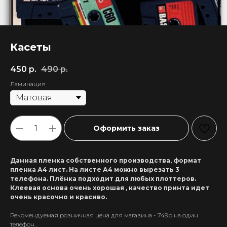
Касеты
450
р.
490
р.
Ламинация
Оформить заказ
Данная пленка собственного производства, формат
пленка А4 лист. На листе А4 можно вырезать 3
телефона. Плёнка подходит для любых плоттеров.
Клеевая основа очень хорошая , качество принта идет
очень красочно и красиво.
Рекомендуемая розничная цена для магазина - 749р на один
+7 911 558-63-07
телефон .