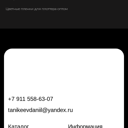
tanikeevdaniil@yandex.ru
Цветные пленки для плоттера оптом
Каталог
Информация
Новинки
Контакты
Распродажа
Доставка
Тренды
Оплата
Плёнки
Аксессуары
Плоттеры и
инструменты
Остальное
Покупателям
Мы с соц сетях
Самая актуальная информация в
Бренды
нашем Telegram и YouTube
Частые вопросы
Гарантия и обмен