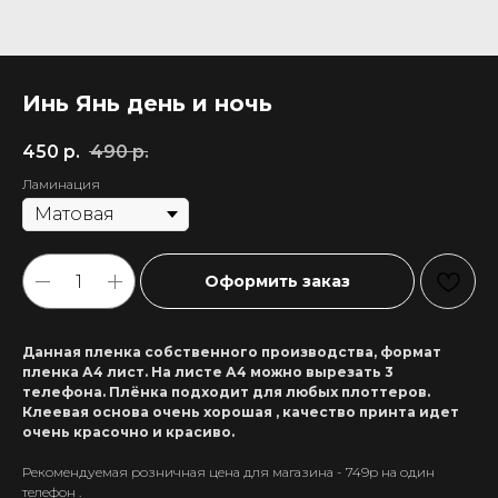
Инь Янь день и ночь
450
р.
490
р.
Ламинация
Оформить заказ
Данная пленка собственного производства, формат
пленка А4 лист. На листе А4 можно вырезать 3
телефона. Плёнка подходит для любых плоттеров.
Клеевая основа очень хорошая , качество принта идет
очень красочно и красиво.
Рекомендуемая розничная цена для магазина - 749р на один
+7 911 558-63-07
телефон .