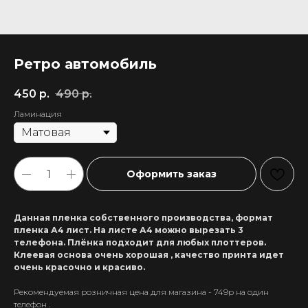
Ретро автомобиль
450
р.
490
р.
Ламинация
Оформить заказ
Данная пленка собственного производства, формат
пленка А4 лист. На листе А4 можно вырезать 3
телефона. Плёнка подходит для любых плоттеров.
Клеевая основа очень хорошая , качество принта идет
очень красочно и красиво.
Рекомендуемая розничная цена для магазина - 749р на один
+7 911 558-63-07
телефон .