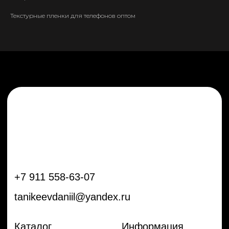
tanikeevdaniil@yandex.ru
Текстурные пленки для телефонов оптом
Каталог
Информация
Новинки
Контакты
Распродажа
Доставка
Тренды
Оплата
Плёнки
Аксессуары
Плоттеры и
инструменты
Остальное
Покупателям
Мы с соц сетях
Самая актуальная информация в
Бренды
нашем Telegram и YouTube
Частые вопросы
Гарантия и обмен