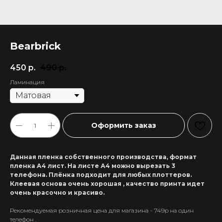
Bearbrick
450
р.
490
р.
Ламинация
Оформить заказ
Данная пленка собственного производства, формат
пленка А4 лист. На листе А4 можно вырезать 3
телефона. Плёнка подходит для любых плоттеров.
Клеевая основа очень хорошая , качество принта идет
очень красочно и красиво.
Рекомендуемая розничная цена для магазина - 749р на один
+7 911 558-63-07
телефон .