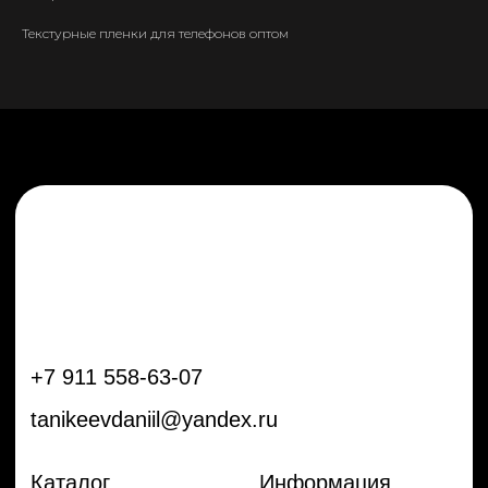
tanikeevdaniil@yandex.ru
Текстурные пленки для телефонов оптом
Каталог
Информация
Новинки
Контакты
Распродажа
Доставка
Тренды
Оплата
Плёнки
Аксессуары
Плоттеры и
инструменты
Остальное
Покупателям
Мы с соц сетях
Самая актуальная информация в
Бренды
нашем Telegram и YouTube
Частые вопросы
Гарантия и обмен