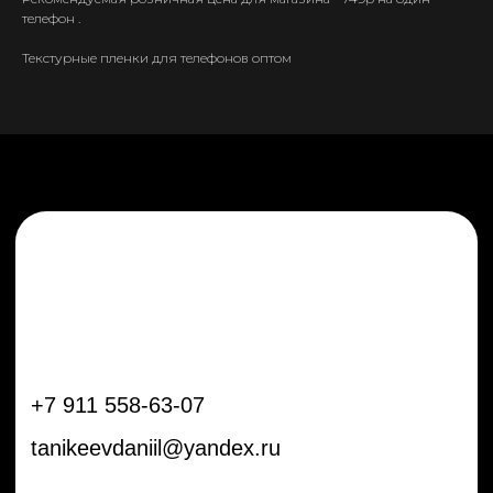
+7 911 558-63-07
телефон .
tanikeevdaniil@yandex.ru
Текстурные пленки для телефонов оптом
Каталог
Информация
Новинки
Контакты
Распродажа
Доставка
Тренды
Оплата
Плёнки
Аксессуары
Плоттеры и
инструменты
Остальное
Покупателям
Мы с соц сетях
Самая актуальная информация в
Бренды
нашем Telegram и YouTube
Частые вопросы
Гарантия и обмен