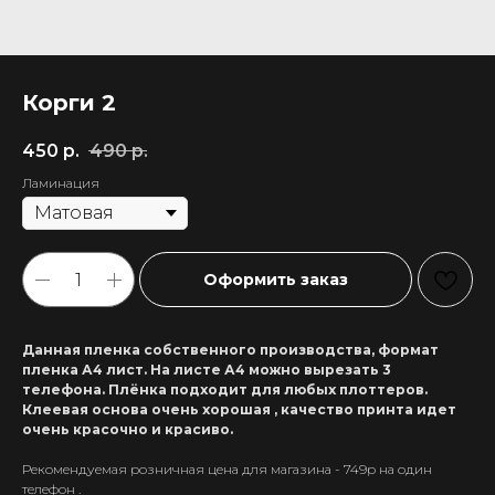
Корги 2
450
р.
490
р.
Ламинация
Оформить заказ
Данная пленка собственного производства, формат
пленка А4 лист. На листе А4 можно вырезать 3
телефона. Плёнка подходит для любых плоттеров.
Клеевая основа очень хорошая , качество принта идет
очень красочно и красиво.
Рекомендуемая розничная цена для магазина - 749р на один
+7 911 558-63-07
телефон .