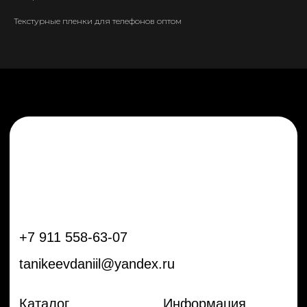
tanikeevdaniil@yandex.ru
Текстурные пленки для телефонов оптом
Каталог
Информация
Новинки
Контакты
Распродажа
Доставка
Тренды
Оплата
Плёнки
Аксессуары
Плоттеры и
инструменты
Остальное
Покупателям
Мы с соц сетях
Самая актуальная информация в
Бренды
нашем Telegram и YouTube
Частые вопросы
Гарантия и обмен