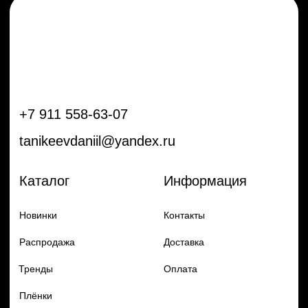
Тренды
Оплата
Плёнки
Аксессуары
Плоттеры и
инструменты
Остальное
Покупателям
Мы с соц сетях
Самая актуальная информация в
Бренды
нашем Telegram и YouTube
Частые вопросы
Гарантия и обмен
Добавь в заказ продукцию
Политика конфиденцильности
Remax
Diadem, 2024
по самым выгодным ценам
Перейти