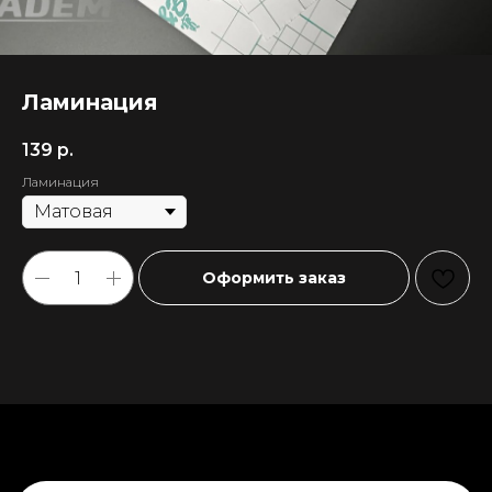
Ламинация
139
р.
Ламинация
Оформить заказ
+7 911 558-63-07
tanikeevdaniil@yandex.ru
Каталог
Информация
Новинки
Контакты
Распродажа
Доставка