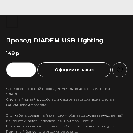
Провод DIADEM USB Lighting
149
р.
Оформить заказ
Совершенно новый провод PREMIUM класса от компании
"DIADEM".
Стильный дизайн, удобство и быстрая зарядка, все это есть в
нашем новом проводе.
Этот кабель, созданный для того, чтобы выдерживать ежедневный
износ, отличается непревзойденной прочностью.
Нейлоновая оплетка сохраняет гибкость и приятна на ощупь.
Приятный бонус - это индикатор заряда.