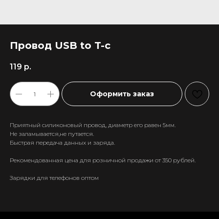
Провод USB to T-c
119
р.
Оформить заказ
Приятный силиконовый провод, диаметр его равен 5мм.
Не заламывается,не путается.
Быстрая передача данных и заряда.
Рекомендованная цена для розничной продажи от 350 рублей.
+7 911 558-63-07
Зарядки для телефонов оптом
tanikeevdaniil@yandex.ru
Каталог
Информация