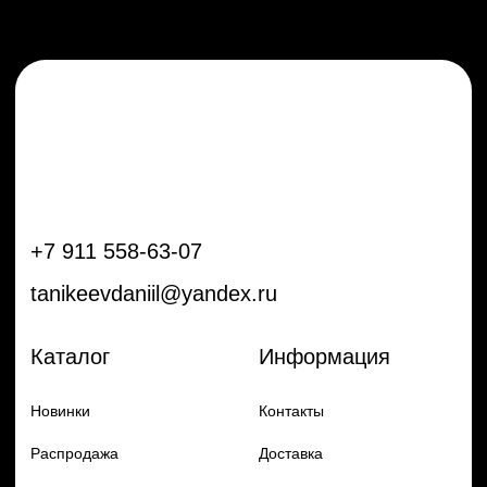
Новинки
Контакты
Распродажа
Доставка
Тренды
Оплата
Плёнки
Аксессуары
Плоттеры и
инструменты
Остальное
Покупателям
Мы с соц сетях
Самая актуальная информация в
Бренды
нашем Telegram и YouTube
Частые вопросы
Гарантия и обмен
Добавь в заказ продукцию
Политика конфиденцильности
Remax
Diadem, 2024
по самым выгодным ценам