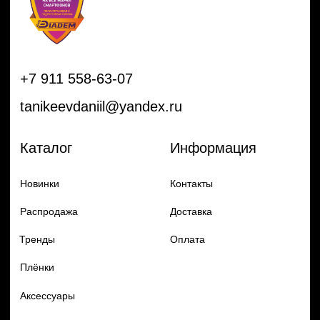
Плёнки
Аксессуары
Плоттеры и
инструменты
Остальное
Покупателям
Мы с соц сетях
Самая актуальная информация в
Бренды
нашем Telegram и YouTube
Частые вопросы
Гарантия и обмен
Добавь в заказ продукцию
Политика конфиденцильности
Remax
Diadem, 2024
по самым выгодным ценам
Перейти