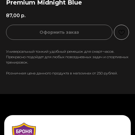
Premium Midnight Blue
87,00
р.
Оформить заказ
Универсальный тонкий удобный ремешок для смарт-часов.
Прекрасно подойдет для любых повседневных задач и спортивных
тренировок.
Розничная цена данного продукта в магазинах от 250 рублей.
+7 911 558-63-07
tanikeevdaniil@yandex.ru
Каталог
Информация
Новинки
Контакты
Распродажа
Доставка
Тренды
Оплата