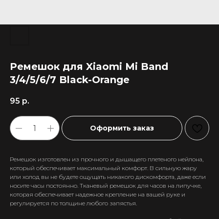
Ремешок для Xiaomi Mi Band
3/4/5/6/7 Black-Orange
95
р.
Оформить заказ
Ремешок изготовлен из прочного и дышащего плетеного нейлона,
который обеспечивает максимальный комфорт. В сильную жару
или холод вы не будете ощущать никакого дискомфорта, даже если
носите часы постоянно. Тканевый ремешок для часов на липучке,
которая обеспечивает надежное крепление на вашей руке и
регулируется по толщине любого запястья.
+7 911 558-63-07
tanikeevdaniil@yandex.ru