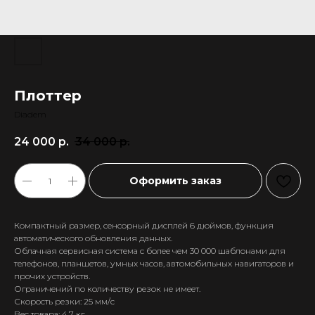
Плоттер
Diadem
24 000
р.
34 000
р.
Оформить заказ
Компактный размер, сенсорный дисплей 6 дюймов, функция
автоматического обновления данных.
Облачная сервисная система с более чем 30 000 шаблонами для
телефонов, планшетов, умных часов, автомобильных навигаторов и
прочих устройств.
Ограничений по количеству резок не имеет.
Скорость резки: 25 мм/с
Вес товара: 4,7 кг