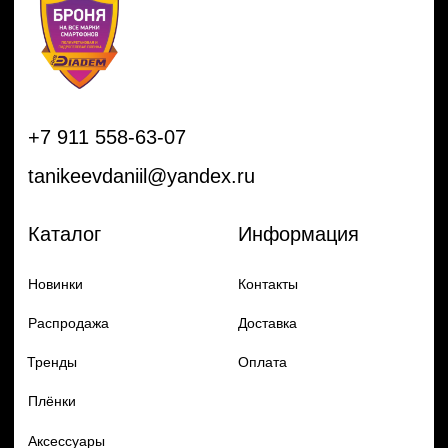
Тренды
Оплата
Плёнки
Аксессуары
Плоттеры и
инструменты
Остальное
Покупателям
Мы с соц сетях
Самая актуальная информация в
Бренды
нашем Telegram и YouTube
Частые вопросы
Гарантия и обмен
Добавь в заказ продукцию
Политика конфиденцильности
Remax
Diadem, 2024
по самым выгодным ценам
Перейти