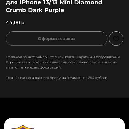
для IPhone 13/13 Mini Diamond
Crumb Dark Purple
44,00
р.
Оформить заказ
Стильная защита камеры от пыли, грязи, царапин и повреждений.
Хорошее качество фото и видео Вам обеспечено, стекла никак не
влияют на качество фотографий.
Розничная цена данного продукта в магазинах 250 рублей.
+7 911 558-63-07
tanikeevdaniil@yandex.ru
Каталог
Информация
Новинки
Контакты
Распродажа
Доставка