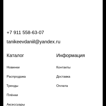
Тренды
Оплата
Плёнки
Аксессуары
Плоттеры и
инструменты
Остальное
Покупателям
Мы с соц сетях
Самая актуальная информация в
Бренды
нашем Telegram и YouTube
Частые вопросы
Гарантия и обмен
Добавь в заказ продукцию
Политика конфиденцильности
Remax
Diadem, 2024
по самым выгодным ценам
Перейти