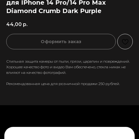
для IPhone 14 Pro/14 Pro Max
Diamond Crumb Dark Purple
44,00
р.
Оформить заказ
Стильная защита камеры от пыли, грязи, царапин и повреждений.
Хорошее качество фото и видео Вам обеспечено, стекла никак не
влияют на качество фотографий.
Рекомендованная цена для розничной продажи 250 рублей.
+7 911 558-63-07
tanikeevdaniil@yandex.ru
Каталог
Информация
Новинки
Контакты
Распродажа
Доставка