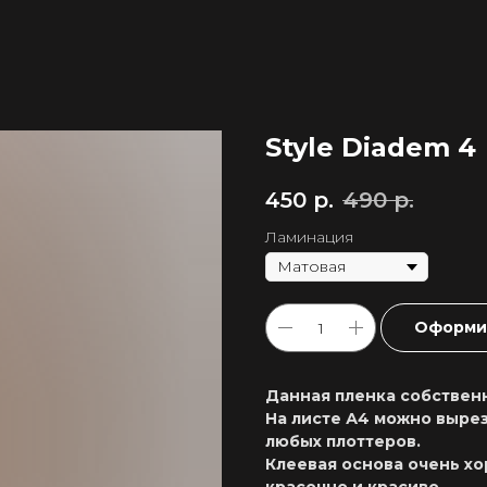
Style Diadem 4
450
р.
490
р.
Ламинация
Оформит
Данная пленка собственн
На листе А4 можно вырез
любых плоттеров.
Клеевая основа очень хо