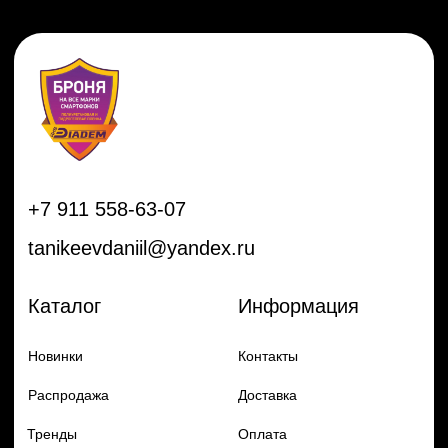
Распродажа
Доставка
Тренды
Оплата
Плёнки
Аксессуары
Плоттеры и
инструменты
Остальное
Покупателям
Мы с соц сетях
Самая актуальная информация в
Бренды
нашем Telegram и YouTube
Частые вопросы
Гарантия и обмен
Добавь в заказ продукцию
Политика конфиденцильности
Remax
Diadem, 2024
по самым выгодным ценам
Перейти