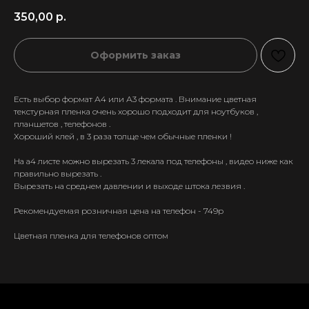
350,00
р.
Оформить заказ
Есть выбор формат А4 или А3 формата . Внимание цветная
текстурная пленка очень хорошо подходит для ноутбуков ,
планшетов , телефонов .
Хороший клей , в 3 раза толще чем обычные пленки !
На а4 листе можно вырезать 3 лекала под телефоны , видео ниже как
правильно вырезать .
Вырезать на среднем давлении и выходе штока лезвия .
Рекомендуемая розничная цена на телефон - 749р
+7 911 558-63-07
Цветная пленка для телефонов оптом
tanikeevdaniil@yandex.ru
Каталог
Информация
Новинки
Контакты