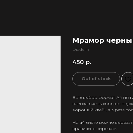
Мрамор черный
Diadem
450
р.
Out of stock
Есть выбор формат А4 или 
пленка очень хорошо подхо
Хороший клей , в 3 раза то
На а4 листе можно вырезать
правильно вырезать .