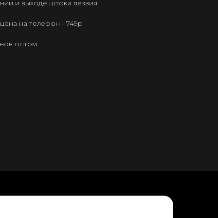
нии и выходе штока лезвия .
ена на телефон - 749р
онов оптом