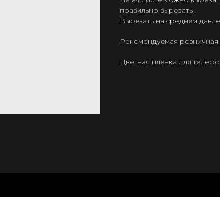
На а4 листе можно вырезать
правильно вырезать .
Вырезать на среднем давле
Рекомендуемая розничная ц
Цветная пленка для телеф