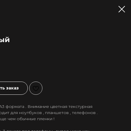
ый
ь заказ
А3 формата . Внимание цветная текстурная
дит для ноутбуков , планшетов , телефонов .
лще чем обычные пленки !