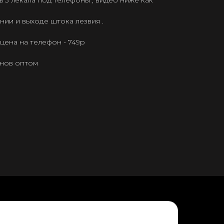
 3 лекала под телефоны , видео ниже как
нии и выходе штока лезвия .
ена на телефон - 749р
онов оптом