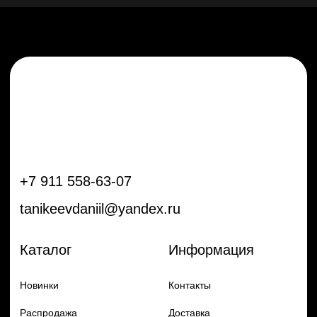
Новинки
Контакты
Распродажа
Доставка
Тренды
Оплата
Плёнки
Аксессуары
Плоттеры и
инструменты
Остальное
Покупателям
Мы с соц сетях
Самая актуальная информация в
Бренды
нашем Telegram и YouTube
Частые вопросы
Гарантия и обмен
Добавь в заказ продукцию
Политика конфиденцильности
Remax
Diadem, 2024
по самым выгодным ценам