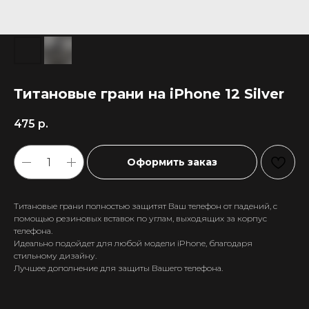
Титановые грани на iPhone 12 Silver
475
р.
Оформить заказ
Титановые грани полностью защитят Ваш телефон от падений, с
помощью резиновых вставок по углам, выходящих за корпус
телефона.
Идеально подойдет для любой модели iPhone, благодаря
стильному дизайну.
+7 911 558-63-07
Лучшее дополнение для защиты Вашего телефона.
tanikeevdaniil@yandex.ru
Каталог
Информация